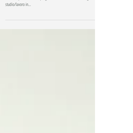
Trasformazioni per effetto della quarantena: HOME•OFFICE
corner #quarantineffect progetto trasformazione di un angolo
studio/lavoro in...